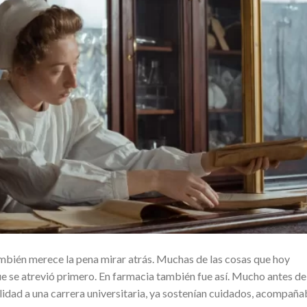
ambién merece la pena mirar atrás. Muchas de las cosas que hoy
 se atrevió primero. En farmacia también fue así. Mucho antes de
idad a una carrera universitaria, ya sostenían cuidados, acompañ