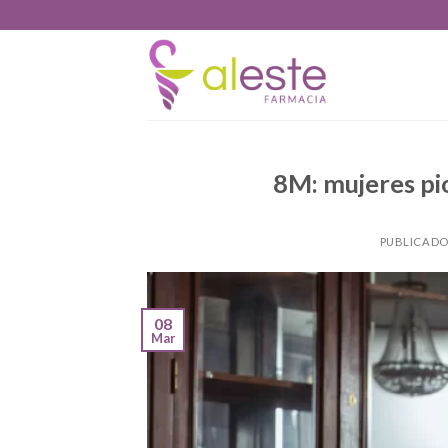
Skip
to
content
8M: mujeres pi
PUBLICADO
08
Mar