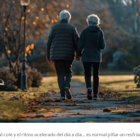
l cole y el ritmo acelerado del día a día… es normal pillar un resfri